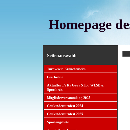
Homepage des
Seitenauswahl:
Turnverein Krauchenwies
Geschichte
Aktuelles TVK / Gau / STB / WLSB u.
Sportkreis
Mitgliederversammlung 2025
Gaukinderturnfest 2024
Gaukinderturnfest 2025
Sportangebote