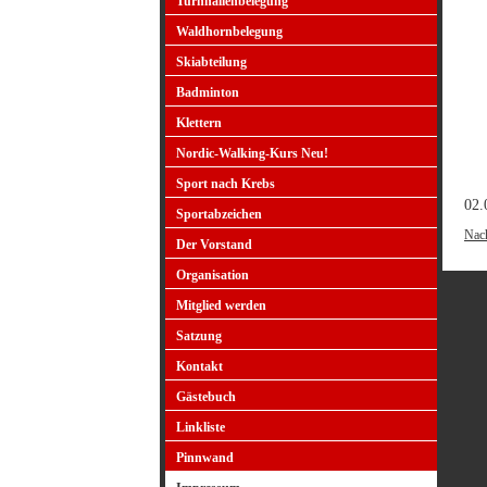
Turnhallenbelegung
Waldhornbelegung
Skiabteilung
Badminton
Klettern
Nordic-Walking-Kurs Neu!
Sport nach Krebs
02.
Sportabzeichen
Nac
Der Vorstand
Organisation
Mitglied werden
Satzung
Kontakt
Gästebuch
Linkliste
Pinnwand