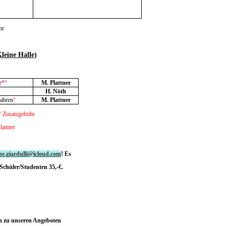
hr
leine Halle)
e
*°
M. Plattner
H. Nöth
Jahren
°
M. Plattner
° Zusatzgebühr
lattner
ine.giardulli@icloud.com
!
Es
Schüler/Studenten 35,-€.
en zu unseren Angeboten