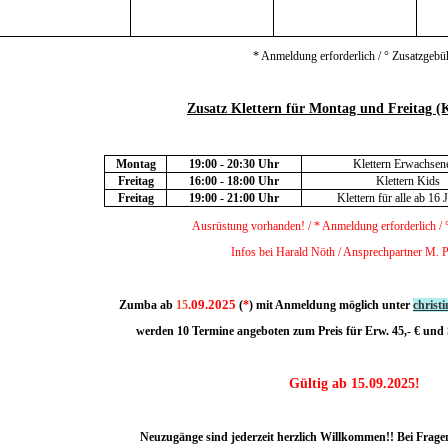
* Anmeldung erforderlich / ° Zusatzgebü
Zusatz Klettern für Montag und Freitag (K
Montag
19:00 - 20:30 Uhr
Klettern Erwachsen
Freitag
16:00 - 18:00 Uhr
Klettern Kids
Freitag
19:00 - 21:00 Uhr
Klettern für alle ab 16 
Ausrüstung vorhanden! /
* Anmeldung erforderlich / 
Infos bei Harald Nöth / Ansprechpartner M. P
.09.2025
Zumba ab
15
(
*
) mit Anmeldung möglich unter
christ
werden 10 Termine angeboten zum Preis für Erw. 45,- € und 
Gültig ab 15.09.2025!
Neuzugänge sind jederzeit herzlich Willkommen!! Bei Frag