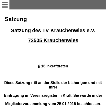
Turnverein Krauchenwies
Satzung
Satzung des TV Krauchenwies e.V.
Geschichte
72505 Krauchenwies
Aktuelles TVK / Gau / STB /
WLSB u. Sportkreis
Mitgliederversammlung 2025
§ 16 Inkrafttreten
Gaukinderturnfest 2024
Diese Satzung tritt an der Stelle der bisherigen und mit
ihrer
Gaukinderturnfest 2025
Eintragung im Vereinsregister in Kraft. Sie wurde in der
Sportangebote
Mitgliederversammlung vom 25.01.2016 beschlossen.