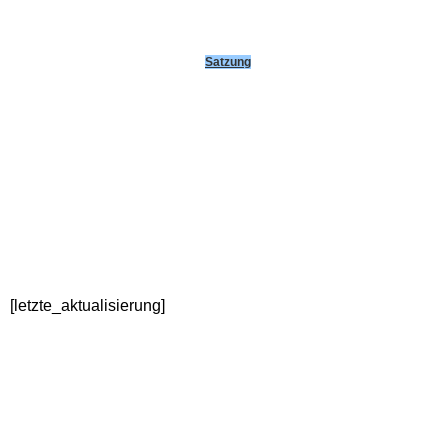
Turnhallenbelegung
Satzung
Waldhornbelegung
Skiabteilung
Badminton
Klettern
[letzte_aktualisierung]
Nordic-Walking-Kurs Neu!
Sport nach Krebs